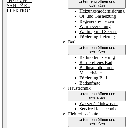
Untermenü öffnen und
schließen
Heizungsmodernisierung
Öl- und Gasheizung
Regenerativ heizen
Wärmeverteilung
Wartung und Service
Förderung Heizung
Bad
Untermenü öffnen und
schließen
Badmodernisierung
Barrierefreies Bad
Badinspiration und
Musterbäder
Förderung Bad
Badanfrage
Haustechnik
Untermenü öffnen und
schließen
Wasser / Trinkwasser
Service Haustechnik
Elektroinstallation
Untermenü öffnen und
schließen