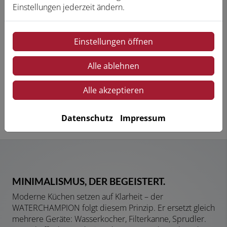
Einstellungen jederzeit ändern.
Einstellungen öffnen
Alle ablehnen
Alle akzeptieren
Datenschutz
Impressum
MINIMALISMUS, DER BEGEISTERT.
Moderne Küchen setzen auf Klarheit – der
WATERCHAMPION folgt diesem Prinzip. Er ersetzt gleich
mehrere Geräte: Wasserkocher, Filterkanne, Sprudler.