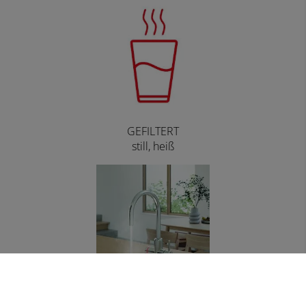
GEFILTERT
still, heiß